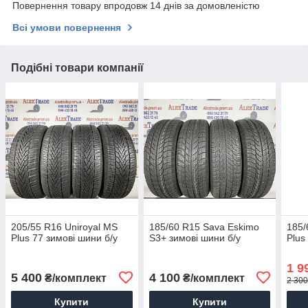
Повернення товару впродовж 14 днів за домовленістю
Всі умови повернення
Подібні товари компанії
205/55 R16 Uniroyal MS
185/60 R15 Sava Eskimo
185/
Plus 77 зимові шини б/у
S3+ зимові шини б/у
Plus
1 9
5 400
4 100
₴/комплект
₴/комплект
2 300
Купити
Купити