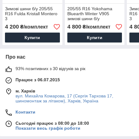
Зимові шини б/у 205/55
205/55 R16 Yokohama
Зимо
R16 Fulda Kristall Montero
Bluearth Winter V905
R16 
3
зимові шини б/у
3
4 200
4 800
4 8
₴/комплект
₴/комплект
Купити
Купити
Про нас
93% позитивних з 30 відгуків за рік
Працює з 06.07.2015
м. Харків
вул. Михайла Комарова, 17 (Сергія Тархова 17,
шиномонтаж за літаком), Харків, Україна
Контакти
Сьогодні працює з 08:00 до 18:00
Показати весь графік роботи