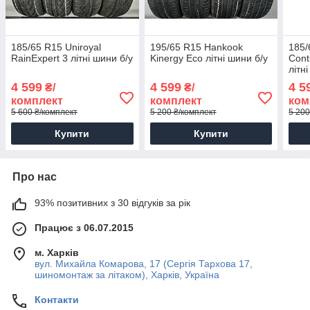
185/65 R15 Uniroyal
195/65 R15 Hankook
185/
RainExpert 3 літні шини б/у
Kinergy Eco літні шини б/у
Cont
літн
4 599
4 599
4 5
₴/
₴/
комплект
комплект
ком
5 600 ₴/комплект
5 200 ₴/комплект
5 200
Купити
Купити
Про нас
93% позитивних з 30 відгуків за рік
Працює з 06.07.2015
м. Харків
вул. Михайла Комарова, 17 (Сергія Тархова 17,
шиномонтаж за літаком), Харків, Україна
Контакти