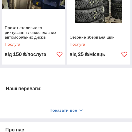
Прокат сталевих та
рихтування легкосплавних
автомобільних дисків
Сезонне зберіганя шин
Послуга
Послуга
150
25
від
₴/послуга
від
₴/місяць
Наші переваги:
Наша майстерня має більший досвід у сфері
шиномонтажу:
Показати все
Майстри. Персонал — це професіонали своєї
справи, уважно та якісно виконує свою роботу
Про нас
Обладнання. Ми використовуємо професійне