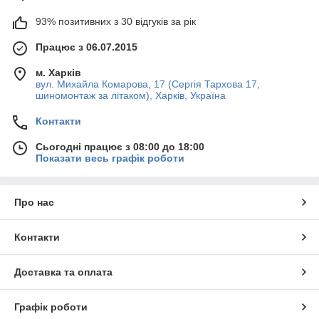
обладнання компанії TECO, а також професійні,
93% позитивних з 30 відгуків за рік
шиноремонтні
,
м
атеріали компанії Rema Tip-Top
(Німеччина) і Maruni (Японія)
Працює з 06.07.2015
Лояльні ціни
м. Харків
Зручність для клієнтів. Асфальтоване
вул. Михайла Комарова, 17 (Сергія Тархова 17,
паркування, яке вміщає до 5 авто
шиномонтаж за літаком), Харків, Україна
Запис. Ми цінуємо час наших клієнтів, тому у Вас
Контакти
є можливість записатися на шиномонтаж
по
телефону та не стояти в черзі.
Сьогодні працює з 08:00 до 18:00
Ми маємо склад вживаних шин, якщо Ваші шини
Показати весь графік роботи
не придатні до експлуатації, Ви можете підібрати
комплект або пару шин на місці.
Про нас
Типи послуг:
Контакти
Шиномонтажні роботи:
Балансування коліс. Це процес усунення
Доставка та оплата
дисбалансу колеса. Не відбалансовані колеса
нерівномірно зношують шини, а також розбивають
елементи маточини та підвіски.
Графік роботи